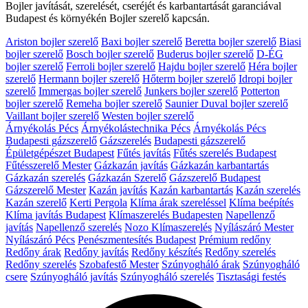
Bojler javítását, szerelését, cseréjét és karbantartását garanciával
Budapest és környékén Bojler szerelő kapcsán.
Ariston bojler szerelő
Baxi bojler szerelő
Beretta bojler szerelő
Biasi
bojler szerelő
Bosch bojler szerelő
Buderus bojler szerelő
D-ÉG
bojler szerelő
Ferroli bojler szerelő
Hajdu bojler szerelő
Héra bojler
szerelő
Hermann bojler szerelő
Hőterm bojler szerelő
Idropi bojler
szerelő
Immergas bojler szerelő
Junkers bojler szerelő
Potterton
bojler szerelő
Remeha bojler szerelő
Saunier Duval bojler szerelő
Vaillant bojler szerelő
Westen bojler szerelő
Árnyékolás Pécs
Árnyékolástechnika Pécs
Árnyékolás Pécs
Budapesti gázszerelő
Gázszerelés
Budapesti gázszerelő
Épületgépészet Budapest
Fűtés javítás
Fűtés szerelés Budapest
Fűtésszerelő Mester
Gázkazán javítás
Gázkazán karbantartás
Gázkazán szerelés
Gázkazán Szerelő
Gázszerelő Budapest
Gázszerelő Mester
Kazán javítás
Kazán karbantartás
Kazán szerelés
Kazán szerelő
Kerti Pergola
Klíma árak szereléssel
Klíma beépítés
Klíma javítás Budapest
Klímaszerelés Budapesten
Napellenző
javítás
Napellenző szerelés
Nozo Klímaszerelés
Nyílászáró Mester
Nyílászáró Pécs
Penészmentesítés Budapest
Prémium redőny
Redőny árak
Redőny javítás
Redőny készítés
Redőny szerelés
Redőny szerelés
Szobafestő Mester
Szúnyogháló árak
Szúnyogháló
csere
Szúnyogháló javítás
Szúnyogháló szerelés
Tisztasági festés