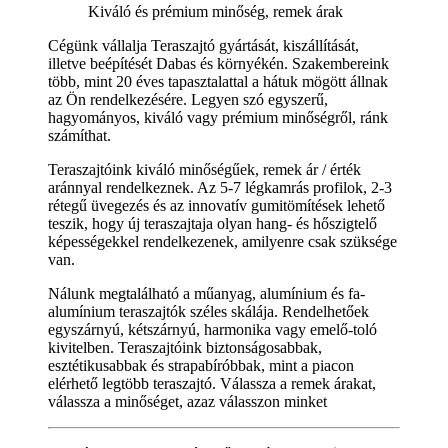
Kiváló és prémium minőség, remek árak
Cégünk vállalja
Teraszajtó
gyártását, kiszállítását,
illetve beépítését Dabas és környékén. Szakembereink
több, mint 20 éves tapasztalattal a hátuk mögött állnak
az Ön rendelkezésére. Legyen szó egyszerű,
hagyományos, kiváló vagy prémium minőségről, ránk
számíthat.
Teraszajtóink kiváló minőségűek, remek ár / érték
aránnyal rendelkeznek. Az 5-7 légkamrás profilok, 2-3
rétegű üvegezés és az innovatív gumitömítések lehető
teszik, hogy új teraszajtaja olyan hang- és hőszigtelő
képességekkel rendelkezenek, amilyenre csak szüksége
van.
Nálunk megtalálható a műanyag, alumínium és fa-
alumínium teraszajtók széles skálája. Rendelhetőek
egyszárnyú, kétszárnyú, harmonika vagy emelő-toló
kivitelben. Teraszajtóink biztonságosabbak,
esztétikusabbak és strapabíróbbak, mint a piacon
elérhető legtöbb teraszajtó. Válassza a remek árakat,
válassza a minőséget, azaz válasszon minket