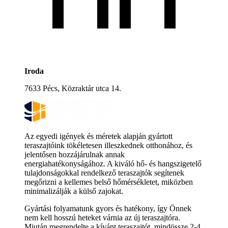
Iroda
7633 Pécs, Közraktár utca 14.
Az egyedi igények és méretek alapján gyártott
teraszajtóink tökéletesen illeszkednek otthonához, és
jelentősen hozzájárulnak annak
energiahatékonyságához. A kiváló hő- és hangszigetelő
tulajdonságokkal rendelkező teraszajtók segítenek
megőrizni a kellemes belső hőmérsékletet, miközben
minimalizálják a külső zajokat.
Gyártási folyamatunk gyors és hatékony, így Önnek
nem kell hosszú heteket várnia az új teraszajtóra.
Miután megrendelte a kívánt teraszajtót, mindössze 2-4