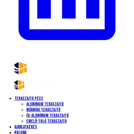
Teraszajtó Pécs
Alumínium teraszajtó
Műanyag teraszajtó
Fa-alumínium teraszajtó
Emelő-toló teraszajtó
Ajánlatkérés
Rólunk