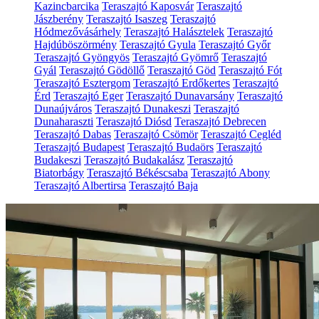
Kazincbarcika
Teraszajtó Kaposvár
Teraszajtó
Jászberény
Teraszajtó Isaszeg
Teraszajtó
Hódmezővásárhely
Teraszajtó Halásztelek
Teraszajtó
Hajdúböszörmény
Teraszajtó Gyula
Teraszajtó Győr
Teraszajtó Gyöngyös
Teraszajtó Gyömrő
Teraszajtó
Gyál
Teraszajtó Gödöllő
Teraszajtó Göd
Teraszajtó Fót
Teraszajtó Esztergom
Teraszajtó Erdőkertes
Teraszajtó
Érd
Teraszajtó Eger
Teraszajtó Dunavarsány
Teraszajtó
Dunaújváros
Teraszajtó Dunakeszi
Teraszajtó
Dunaharaszti
Teraszajtó Diósd
Teraszajtó Debrecen
Teraszajtó Dabas
Teraszajtó Csömör
Teraszajtó Cegléd
Teraszajtó Budapest
Teraszajtó Budaörs
Teraszajtó
Budakeszi
Teraszajtó Budakalász
Teraszajtó
Biatorbágy
Teraszajtó Békéscsaba
Teraszajtó Abony
Teraszajtó Albertirsa
Teraszajtó Baja