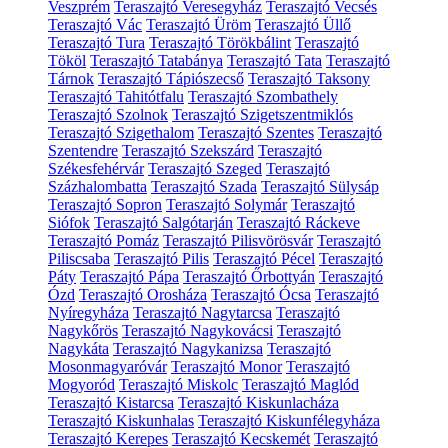
Veszprém
Teraszajtó Veresegyház
Teraszajtó Vecsés
Teraszajtó Vác
Teraszajtó Üröm
Teraszajtó Üllő
Teraszajtó Tura
Teraszajtó Törökbálint
Teraszajtó
Tököl
Teraszajtó Tatabánya
Teraszajtó Tata
Teraszajtó
Tárnok
Teraszajtó Tápiószecső
Teraszajtó Taksony
Teraszajtó Tahitótfalu
Teraszajtó Szombathely
Teraszajtó Szolnok
Teraszajtó Szigetszentmiklós
Teraszajtó Szigethalom
Teraszajtó Szentes
Teraszajtó
Szentendre
Teraszajtó Szekszárd
Teraszajtó
Székesfehérvár
Teraszajtó Szeged
Teraszajtó
Százhalombatta
Teraszajtó Szada
Teraszajtó Sülysáp
Teraszajtó Sopron
Teraszajtó Solymár
Teraszajtó
Siófok
Teraszajtó Salgótarján
Teraszajtó Ráckeve
Teraszajtó Pomáz
Teraszajtó Pilisvörösvár
Teraszajtó
Piliscsaba
Teraszajtó Pilis
Teraszajtó Pécel
Teraszajtó
Páty
Teraszajtó Pápa
Teraszajtó Őrbottyán
Teraszajtó
Ózd
Teraszajtó Orosháza
Teraszajtó Ócsa
Teraszajtó
Nyíregyháza
Teraszajtó Nagytarcsa
Teraszajtó
Nagykőrös
Teraszajtó Nagykovácsi
Teraszajtó
Nagykáta
Teraszajtó Nagykanizsa
Teraszajtó
Mosonmagyaróvár
Teraszajtó Monor
Teraszajtó
Mogyoród
Teraszajtó Miskolc
Teraszajtó Maglód
Teraszajtó Kistarcsa
Teraszajtó Kiskunlacháza
Teraszajtó Kiskunhalas
Teraszajtó Kiskunfélegyháza
Teraszajtó Kerepes
Teraszajtó Kecskemét
Teraszajtó