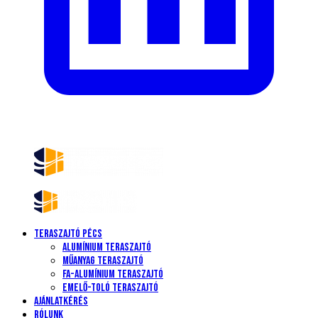
Teraszajtó Pécs
Alumínium teraszajtó
Műanyag teraszajtó
Fa-alumínium teraszajtó
Emelő-toló teraszajtó
Ajánlatkérés
Rólunk