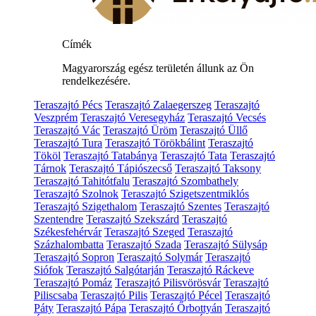
Címék
Magyarország egész területén állunk az Ön
rendelkezésére.
Teraszajtó Pécs
Teraszajtó Zalaegerszeg
Teraszajtó
Veszprém
Teraszajtó Veresegyház
Teraszajtó Vecsés
Teraszajtó Vác
Teraszajtó Üröm
Teraszajtó Üllő
Teraszajtó Tura
Teraszajtó Törökbálint
Teraszajtó
Tököl
Teraszajtó Tatabánya
Teraszajtó Tata
Teraszajtó
Tárnok
Teraszajtó Tápiószecső
Teraszajtó Taksony
Teraszajtó Tahitótfalu
Teraszajtó Szombathely
Teraszajtó Szolnok
Teraszajtó Szigetszentmiklós
Teraszajtó Szigethalom
Teraszajtó Szentes
Teraszajtó
Szentendre
Teraszajtó Szekszárd
Teraszajtó
Székesfehérvár
Teraszajtó Szeged
Teraszajtó
Százhalombatta
Teraszajtó Szada
Teraszajtó Sülysáp
Teraszajtó Sopron
Teraszajtó Solymár
Teraszajtó
Siófok
Teraszajtó Salgótarján
Teraszajtó Ráckeve
Teraszajtó Pomáz
Teraszajtó Pilisvörösvár
Teraszajtó
Piliscsaba
Teraszajtó Pilis
Teraszajtó Pécel
Teraszajtó
Páty
Teraszajtó Pápa
Teraszajtó Őrbottyán
Teraszajtó