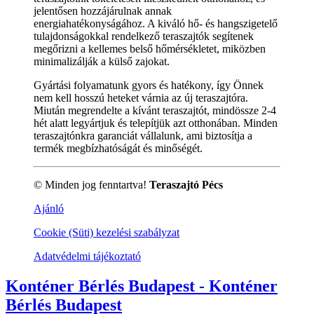
jelentősen hozzájárulnak annak
energiahatékonyságához. A kiváló hő- és hangszigetelő
tulajdonságokkal rendelkező teraszajtók segítenek
megőrizni a kellemes belső hőmérsékletet, miközben
minimalizálják a külső zajokat.
Gyártási folyamatunk gyors és hatékony, így Önnek
nem kell hosszú heteket várnia az új teraszajtóra.
Miután megrendelte a kívánt teraszajtót, mindössze 2-4
hét alatt legyártjuk és telepítjük azt otthonában. Minden
teraszajtónkra garanciát vállalunk, ami biztosítja a
termék megbízhatóságát és minőségét.
© Minden jog fenntartva!
Teraszajtó Pécs
Ajánló
Cookie (Süti) kezelési szabályzat
Adatvédelmi tájékoztató
Konténer Bérlés Budapest - Konténer
Bérlés Budapest