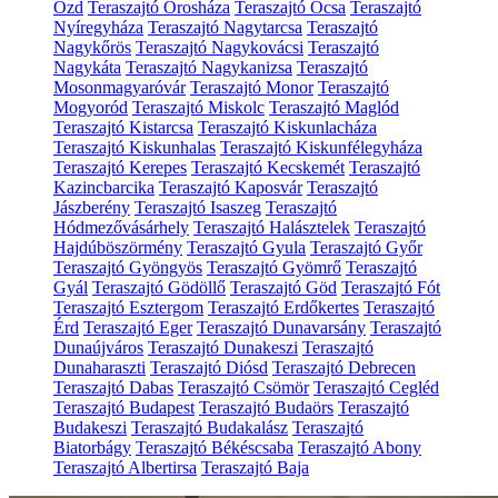
Ózd
Teraszajtó Orosháza
Teraszajtó Ócsa
Teraszajtó
Nyíregyháza
Teraszajtó Nagytarcsa
Teraszajtó
Nagykőrös
Teraszajtó Nagykovácsi
Teraszajtó
Nagykáta
Teraszajtó Nagykanizsa
Teraszajtó
Mosonmagyaróvár
Teraszajtó Monor
Teraszajtó
Mogyoród
Teraszajtó Miskolc
Teraszajtó Maglód
Teraszajtó Kistarcsa
Teraszajtó Kiskunlacháza
Teraszajtó Kiskunhalas
Teraszajtó Kiskunfélegyháza
Teraszajtó Kerepes
Teraszajtó Kecskemét
Teraszajtó
Kazincbarcika
Teraszajtó Kaposvár
Teraszajtó
Jászberény
Teraszajtó Isaszeg
Teraszajtó
Hódmezővásárhely
Teraszajtó Halásztelek
Teraszajtó
Hajdúböszörmény
Teraszajtó Gyula
Teraszajtó Győr
Teraszajtó Gyöngyös
Teraszajtó Gyömrő
Teraszajtó
Gyál
Teraszajtó Gödöllő
Teraszajtó Göd
Teraszajtó Fót
Teraszajtó Esztergom
Teraszajtó Erdőkertes
Teraszajtó
Érd
Teraszajtó Eger
Teraszajtó Dunavarsány
Teraszajtó
Dunaújváros
Teraszajtó Dunakeszi
Teraszajtó
Dunaharaszti
Teraszajtó Diósd
Teraszajtó Debrecen
Teraszajtó Dabas
Teraszajtó Csömör
Teraszajtó Cegléd
Teraszajtó Budapest
Teraszajtó Budaörs
Teraszajtó
Budakeszi
Teraszajtó Budakalász
Teraszajtó
Biatorbágy
Teraszajtó Békéscsaba
Teraszajtó Abony
Teraszajtó Albertirsa
Teraszajtó Baja