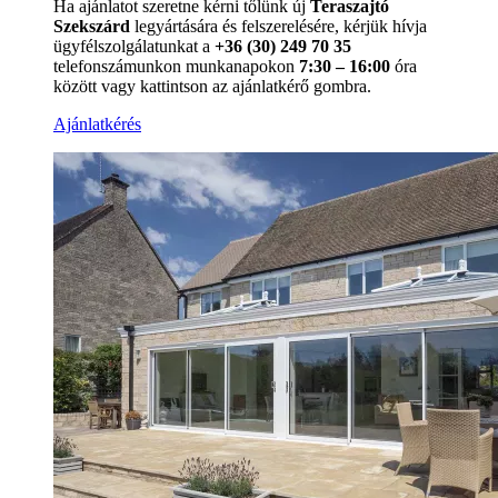
Ha ajánlatot szeretne kérni tőlünk új
Teraszajtó
Szekszárd
legyártására és felszerelésére, kérjük hívja
ügyfélszolgálatunkat a
+36 (30) 249 70 35
telefonszámunkon munkanapokon
7:30 – 16:00
óra
között vagy kattintson az ajánlatkérő gombra.
Ajánlatkérés