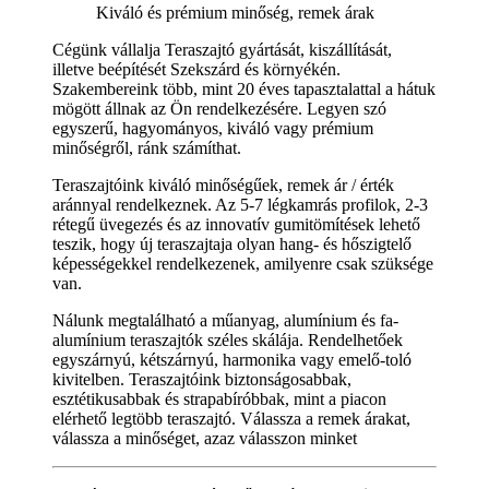
Kiváló és prémium minőség, remek árak
Cégünk vállalja
Teraszajtó
gyártását, kiszállítását,
illetve beépítését Szekszárd és környékén.
Szakembereink több, mint 20 éves tapasztalattal a hátuk
mögött állnak az Ön rendelkezésére. Legyen szó
egyszerű, hagyományos, kiváló vagy prémium
minőségről, ránk számíthat.
Teraszajtóink kiváló minőségűek, remek ár / érték
aránnyal rendelkeznek. Az 5-7 légkamrás profilok, 2-3
rétegű üvegezés és az innovatív gumitömítések lehető
teszik, hogy új teraszajtaja olyan hang- és hőszigtelő
képességekkel rendelkezenek, amilyenre csak szüksége
van.
Nálunk megtalálható a műanyag, alumínium és fa-
alumínium teraszajtók széles skálája. Rendelhetőek
egyszárnyú, kétszárnyú, harmonika vagy emelő-toló
kivitelben. Teraszajtóink biztonságosabbak,
esztétikusabbak és strapabíróbbak, mint a piacon
elérhető legtöbb teraszajtó. Válassza a remek árakat,
válassza a minőséget, azaz válasszon minket